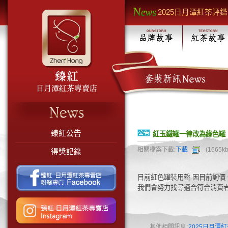
2025日月潭紅茶評
賀!!114年日月潭
賀!!113年日月潭
2024夏茶．「新鮮
賀!!112年日月潭
賀!!110年日月潭
賀!!111年日月潭
20項
感謝依蕾特布丁使用
賀!!109年日月潭
質獎
紅玉鐵罐一律改為綠
臻紅公告
紅玉鐵罐一律改為綠色罐
2025日月潭紅茶評
相關檔案下載:
下載
(1665kb
得獎記錄
賀!!114年日月潭
賀!!113年日月潭
目前紅色罐裝用罄 因目前詢價
2024夏茶．「新鮮
我們會努力找尋適合符合消費者
賀!!112年日月潭
賀!!110年日月潭
賀!!111年日月潭
其他相關訊息:
2025日月潭