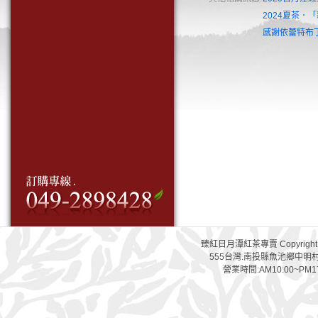
20項
感謝依蕾特布丁使用
2024夏茶．
賀!!109年日月潭
感謝依蕾特布丁
質獎
臻紅日月潭紅茶專賣 Copyright 
555台灣.南投縣魚池鄉中明村文化巷
營業時間:AM10:00~PM17:0